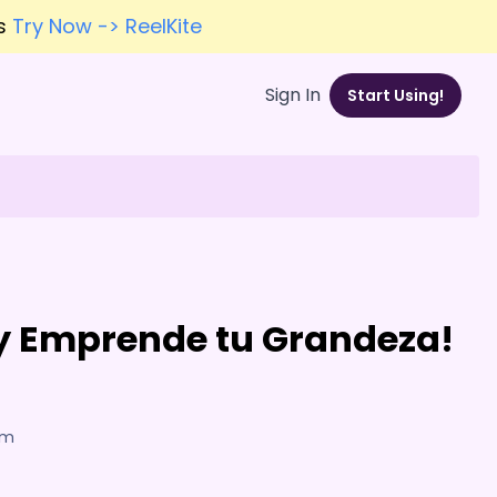
es
Try Now -> ReelKite
Sign In
Start Using!
y Emprende tu Grandeza!
am