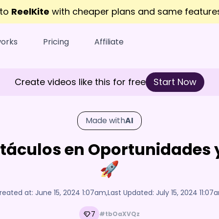
 to
ReelKite
with cheaper plans and same featur
works
Pricing
Affiliate
Create videos like this for free
Start Now
Made with
AI
stáculos en Oportunidades 
🚀
reated at:
June 15, 2024 1:07am
,
Last Updated:
July 15, 2024 11:07
7
#tbOaXVQz