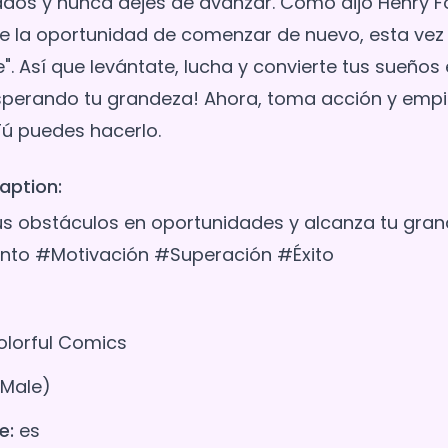
ados y nunca dejes de avanzar. Como dijo Henry Fo
e la oportunidad de comenzar de nuevo, esta ve
". Así que levántate, lucha y convierte tus sueños e
perando tu grandeza! Ahora, toma acción y empie
aption:
s obstáculos en oportunidades y alcanza tu gran
to #Motivación #Superación #Éxito
lorful Comics
(Male)
e:
es