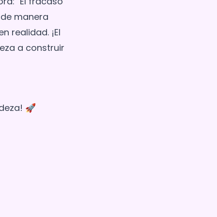
rd: "El fracaso
z de manera
n realidad. ¡El
za a construir
deza! 🚀