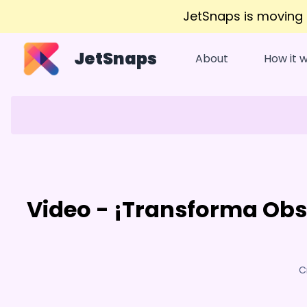
JetSnaps is moving
JetSnaps
About
How it 
Video - ¡Transforma Ob
C