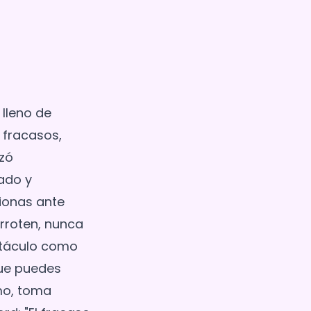
lleno de
 fracasos,
zó
ado y
ionas ante
erroten, nunca
stáculo como
que puedes
smo, toma