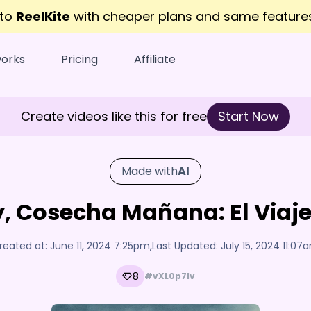
 to
ReelKite
with cheaper plans and same featur
works
Pricing
Affiliate
Create videos like this for free
Start Now
Made with
AI
, Cosecha Mañana: El Viaje
reated at:
June 11, 2024 7:25pm
,
Last Updated:
July 15, 2024 11:07
8
#vXL0p7Iv