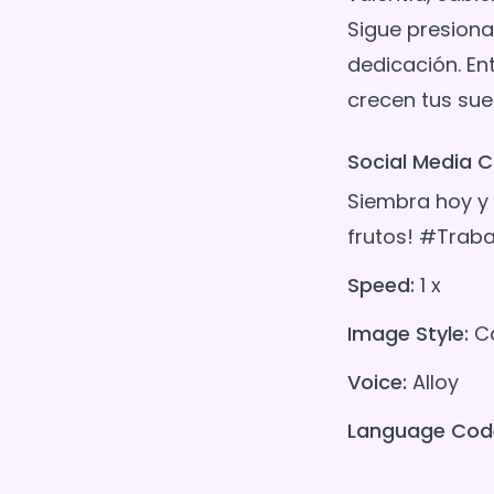
Sigue presiona
dedicación. En
Social Media C
Siembra hoy y
frutos! #Trab
Speed:
1 x
Image Style:
Co
Voice:
Alloy
Language Cod