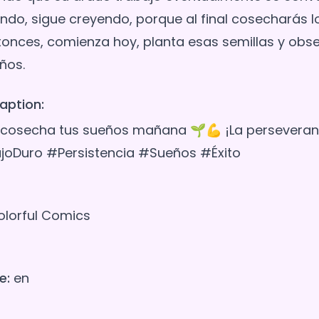
ndo, sigue creyendo, porque al final cosecharás lo
tonces, comienza hoy, planta esas semillas y ob
aption:
 cosecha tus sueños mañana 🌱💪 ¡La perseveran
ajoDuro #Persistencia #Sueños #Éxito
lorful Comics
e:
en