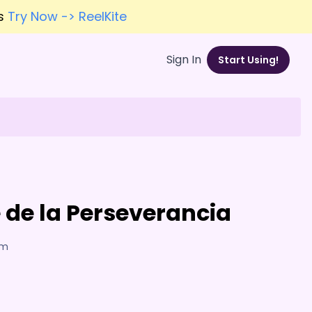
es
Try Now -> ReelKite
Sign In
Start Using!
 de la Perseverancia
am