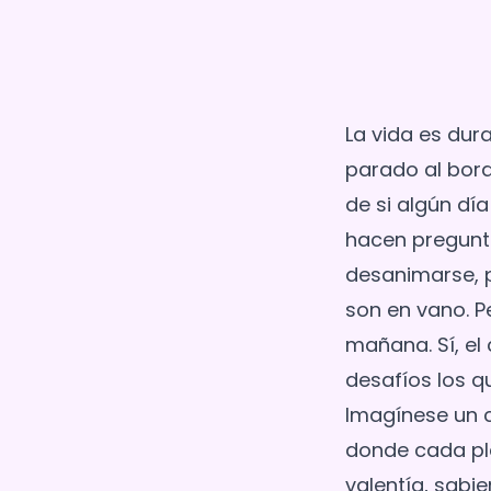
La vida es dura
parado al bord
de si algún dí
hacen pregunta
desanimarse, p
son en vano. P
mañana. Sí, e
desafíos los qu
Imagínese un 
donde cada pl
valentía, sabi