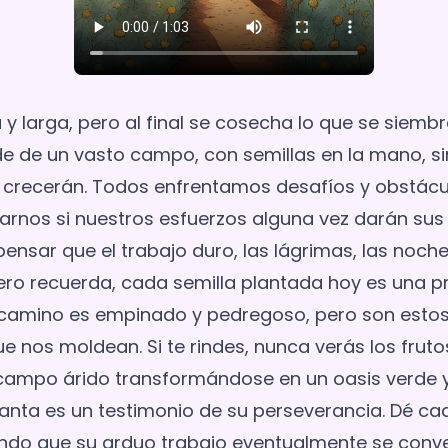
 y larga, pero al final se cosecha lo que se siemb
e de un vasto campo, con semillas en la mano, si
a crecerán. Todos enfrentamos desafíos y obstác
rnos si nuestros esfuerzos alguna vez darán sus fr
ensar que el trabajo duro, las lágrimas, las noche
ero recuerda, cada semilla plantada hoy es una 
l camino es empinado y pedregoso, pero son est
e nos moldean. Si te rindes, nunca verás los frutos
campo árido transformándose en un oasis verde y
anta es un testimonio de su perseverancia. Dé c
endo que su arduo trabajo eventualmente se conver