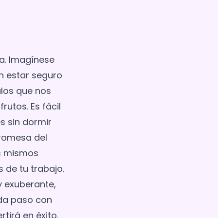
ra. Imagínese
n estar seguro
ulos que nos
utos. Es fácil
s sin dormir
promesa del
os mismos
 de tu trabajo.
 exuberante,
ada paso con
tirá en éxito.